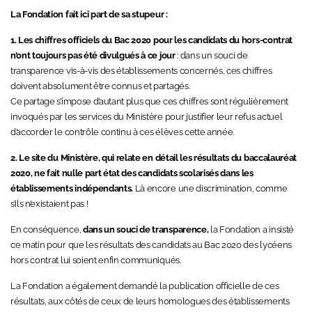
La Fondation fait ici part de sa stupeur :
1. Les chiffres officiels du Bac 2020 pour les candidats du hors-contrat
n’ont toujours pas été divulgués à ce jour
: dans un souci de
transparence vis-à-vis des établissements concernés, ces chiffres
doivent absolument être connus et partagés.
Ce partage s’impose d’autant plus que ces chiffres sont régulièrement
invoqués par les services du Ministère pour justifier leur refus actuel
d’accorder le contrôle continu à ces élèves cette année.
2. Le site du Ministère, qui relate en détail les résultats du baccalauréat
2020, ne fait nulle part état des candidats scolarisés dans les
établissements indépendants.
Là encore une discrimination, comme
s’ils n’existaient pas !
En conséquence,
dans un souci de transparence,
la Fondation a insisté
ce matin pour que les résultats des candidats au Bac 2020 des lycéens
hors contrat lui soient enfin communiqués.
La Fondation a également demandé la publication officielle de ces
résultats, aux côtés de ceux de leurs homologues des établissements