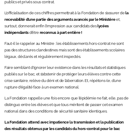
publics et privés sous contrat.
L’officialisation de ces chiffres permettrait à la Fondation de s’assurer de
la
recevabilité d’une partie des arguments avancés par le Ministère
et,
surtout, donnerait enfin l’impression aux candidats des
lycées
indépendants
d’être
reconnus à part entière !
Faut-il le rappeler au Ministre : les établissements hors-contrat ne sont
pas des structures clandestines mais sont des établissements scolaires
légaux, déclarés et régulièrement inspectés.
Faire semblant d’ignorer leur existence dans les résultats et statistiques
publiés sur le bac, et s’abstenir de protéger leurs élèves contre cette
crise sanitaire, relève du déni et de l’aberration.
Et, répétons-le, d’une
rupture d’égalité face à un examen national.
La Fondation rappelle une fois encore que l’épidémie ne fait, elle, pas de
distinguo entre les élèves et que tous méritent de passer cet examen
national dans des conditions de sécurité sanitaire identiques.
La Fondation attend avec impatience la transmission et la publication
des résultats obtenus par les candidats du hors-contrat pour le bac