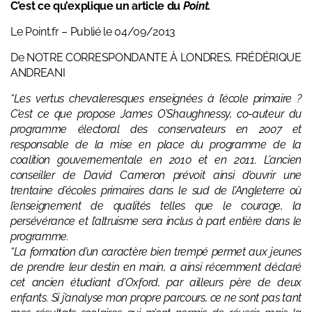
C’est ce qu’explique un article du
Point
.
Le Point.fr – Publié le 04/09/2013
De NOTRE CORRESPONDANTE À LONDRES, FRÉDÉRIQUE
ANDREANI
“Les vertus chevaleresques enseignées à l’école primaire ?
C’est ce que propose James O’Shaughnessy, co-auteur du
programme électoral des conservateurs en 2007 et
responsable de la mise en place du programme de la
coalition gouvernementale en 2010 et en 2011. L’ancien
conseiller de David Cameron prévoit ainsi d’ouvrir une
trentaine d’écoles primaires dans le sud de l’Angleterre où
l’enseignement de qualités telles que le courage, la
persévérance et l’altruisme sera inclus à part entière dans le
programme.
“La formation d’un caractère bien trempé permet aux jeunes
de prendre leur destin en main, a ainsi récemment déclaré
cet ancien étudiant d’Oxford, par ailleurs père de deux
enfants. Si j’analyse mon propre parcours, ce ne sont pas tant