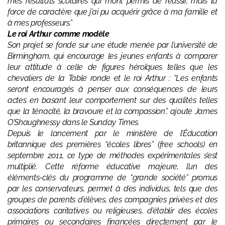
mes résultats scolaires qui m’ont permis de réussir, mais la
force de caractère que j’ai pu acquérir grâce à ma famille et
à mes professeurs.”
Le roi Arthur comme modèle
Son projet se fonde sur une étude menée par l’université de
Birmingham, qui encourage les jeunes enfants à comparer
leur attitude à celle de figures héroïques telles que les
chevaliers de la Table ronde et le roi Arthur : “Les enfants
seront encouragés à penser aux conséquences de leurs
actes en basant leur comportement sur des qualités telles
que la ténacité, la bravoure et la compassion”, ajoute James
O’Shaughnessy dans le Sunday Times.
Depuis le lancement par le ministère de l’Éducation
britannique des premières “écoles libres” (free schools) en
septembre 2011, ce type de méthodes expérimentales s’est
multiplié. Cette réforme éducative majeure, l’un des
éléments-clés du programme de “grande société” promus
par les conservateurs, permet à des individus, tels que des
groupes de parents d’élèves, des compagnies privées et des
associations caritatives ou religieuses, d’établir des écoles
primaires ou secondaires financées directement par le