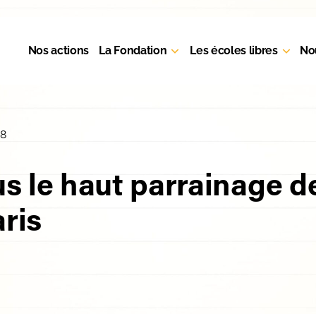
Nos actions
La Fondation
Les écoles libres
No
18
s le haut parrainage d
aris