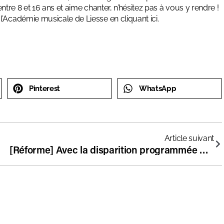
entre 8 et 16 ans et aime chanter, n’hésitez pas à vous y rendre !
 l’Académie musicale de Liesse en cliquant
ici.
Pinterest
WhatsApp
Article suivant
[Réforme] Avec la disparition programmée des CIO, quel conseil à l’orientation pour les élèves des écoles privées ?