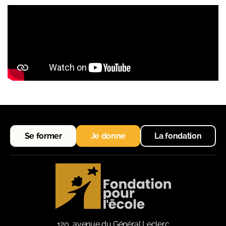
Se former
Je donne
La fondation
120, avenue du Général Leclerc