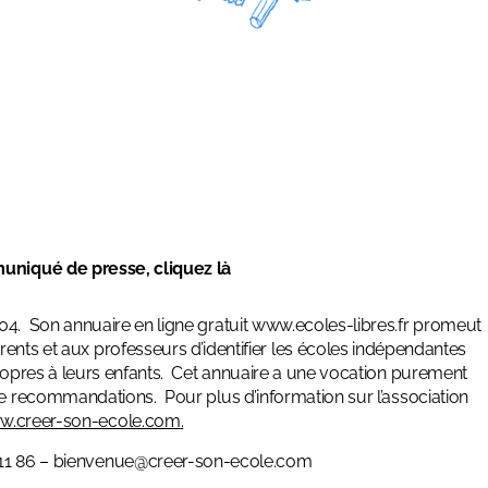
uniqué de presse, cliquez
là
04. Son annuaire en ligne gratuit
www.ecoles-libres.fr
promeut
parents et aux professeurs d’identifier les écoles indépendantes
ropres à leurs enfants. Cet annuaire a une vocation purement
de recommandations. Pour plus d’information sur l’association
.creer-son-ecole.com
.
11 86 –
bienvenue@creer-son-ecole.com