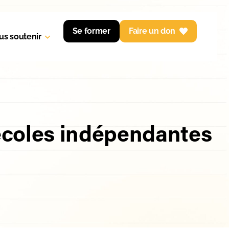
Se former
Faire un don
us soutenir
 écoles indépendantes